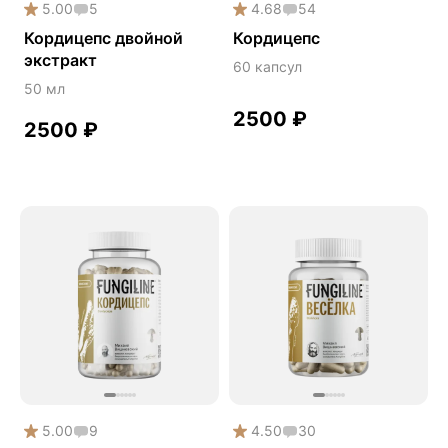
5.00
5
4.68
54
Онколинейка
Кордицепс двойной
Кордицепс
Онкопротектор
экстракт
60 капсул
Орех чёрный
50 мл
2500
₽
Острое зрение
2500
₽
Память
Поддержка иммунитета
Помощь при аллергии
Природный антибиотик
Пробиотики Психобиом
Продуктивность
Противовирусное
Противовоспалительное
Расторопша
5.00
9
4.50
30
СДВГ