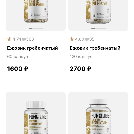
Phyto
Premium
Solution
Акция
4.74
360
4.89
35
Антипаразит
Ежовик гребенчатый
Ежовик гребенчатый
Антистресс
60 капсул
120 капсул
Артишок
1600
₽
2700
₽
Бакопа Монье
Безмухоморный микродозинг
Гинкго билоба
Гормональный баланс
Готу кола
Деменция
Детокс