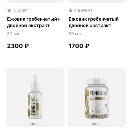
Здоровье почек
4.50
4
4.89
41
Йохимбе
Ежовик гребенчатый+
Ежовик гребенчатый
двойной экстракт
двойной экстракт
Каштан конский
50 мл
50 мл
Китайский кордицепс
Кордицепс
2300
₽
1700
₽
Косметика
Косметика Myco
Крепкие кости
Либидо
Лимонник китайский
Майтаке
Мужское здоровье
Наборы
Натуральный антибиотик