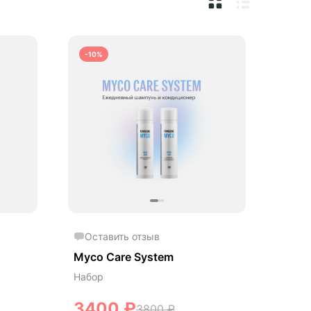
-10%
Оставить отзыв
Myco Care System
Набор
3400
₽
3800
₽