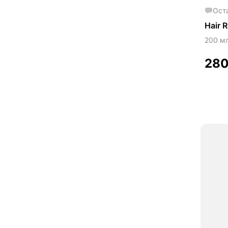
Ост
Hair 
200 м
28