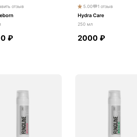
авить отзыв
5.00
1
отзыв
Reborn
Hydra Care
л
250 мл
00
₽
2000
₽