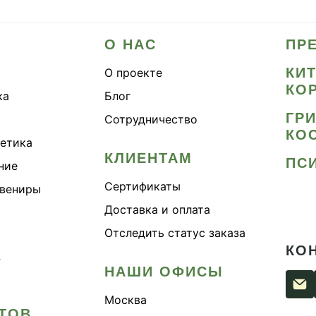
О НАС
ПР
КИ
О проекте
КО
ка
Блог
ГР
Сотрудничество
КО
метика
КЛИЕНТАМ
ПС
ние
Сертификаты
увениры
Доставка и оплата
Отследить статус заказа
КО
›
НАШИ ОФИСЫ
Москва
ТОВ