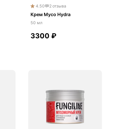
4.50
2
отзыва
Крем Myco Hydra
50 мл
3300
₽