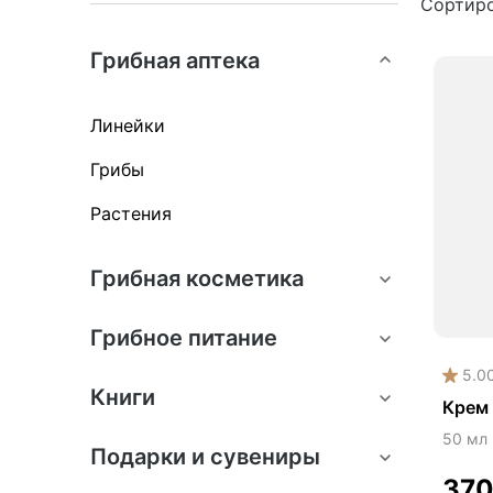
Сортиро
Для
Грибная аптека
Для
Кос
Линейки
Кос
Грибы
Растения
Грибная косметика
Грибное питание
5.0
Книги
Крем 
50 мл
Подарки и сувениры
37