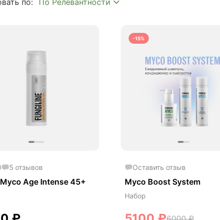
вать по:
 волос
 кожи
-15%
метика
метика Myco
0
5
отзывов
Оставить отзыв
Myco Age Intense 45+
Myco Boost System
Набор
00
₽
5100
₽
6000
₽