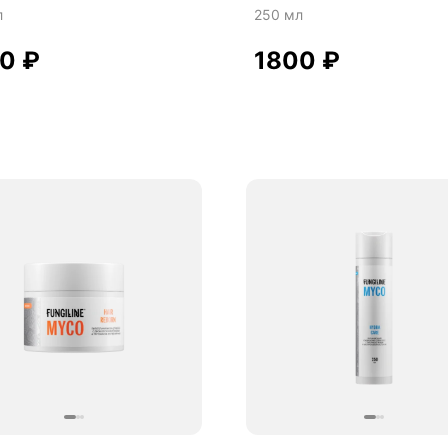
л
250 мл
00
₽
1800
₽