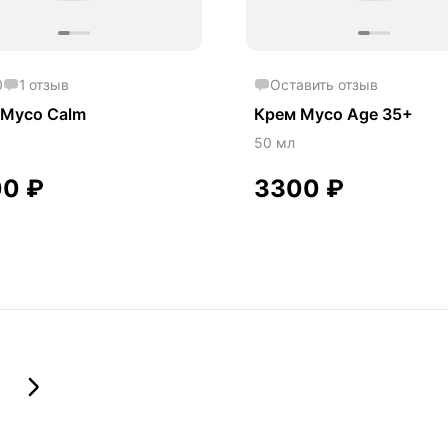
0
1
отзыв
Оставить отзыв
 Myco Calm
Крем Myco Age 35+
50 мл
00
₽
3300
₽