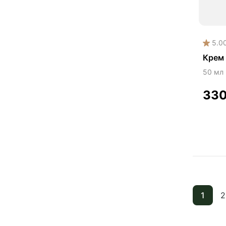
5.0
Крем
50 мл
33
1
2