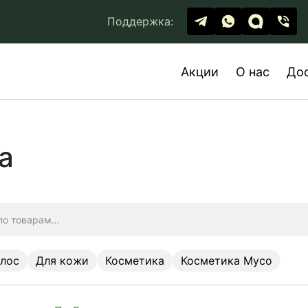
Поддержка:
Акции
О нас
До
а
олос
Для кожи
Косметика
Косметика Myco