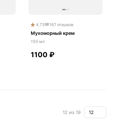
4.73
167
отзывов
Мухоморный крем
150 мл
1100
₽
12 из 19