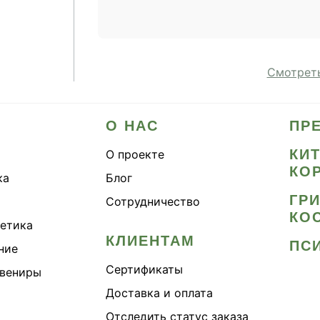
Смотреть
О НАС
ПР
КИ
О проекте
КО
ка
Блог
ГР
Сотрудничество
КО
метика
КЛИЕНТАМ
ПС
ние
Сертификаты
увениры
Доставка и оплата
Отследить статус заказа