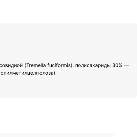
овидной (Tremella fuciformis), полисахариды 30% —
пропилметилцеллюлоза).