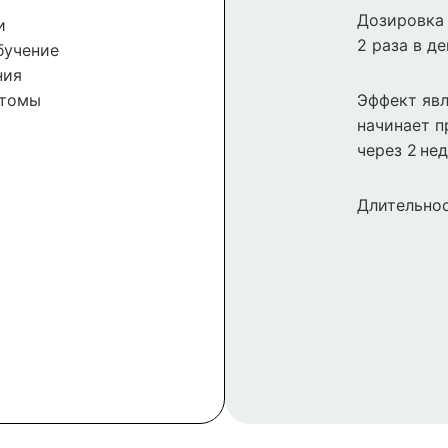
Дозировка 
и
2 раза в де
бучение
ния
птомы
Эффект явл
начинает п
через 2 нед
Длительнос