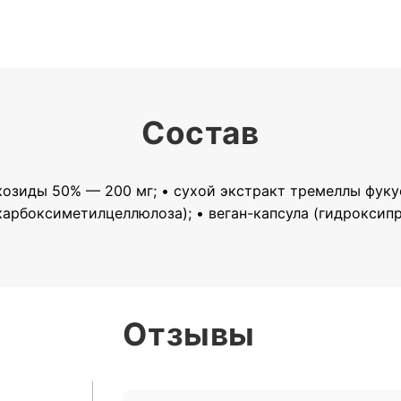
Состав
акозиды 50% — 200 мг; • сухой экстракт тремеллы фукус
(карбоксиметилцеллюлоза); • веган-капсула (гидрокси
Отзывы