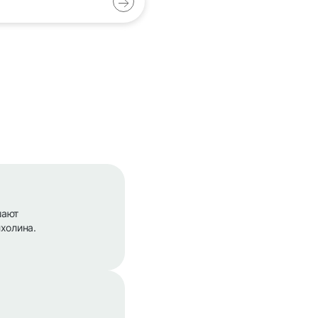
шают
холина.