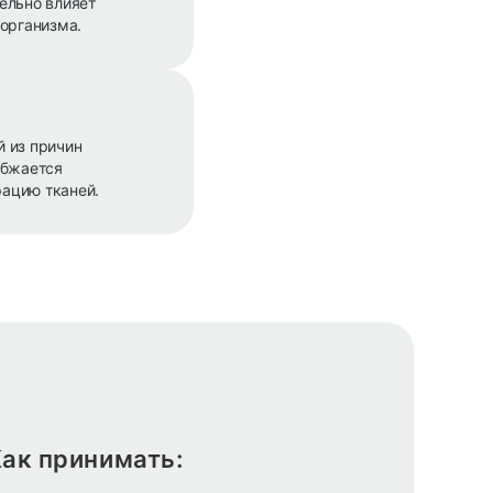
ельно влияет
 организма.
 из причин
абжается
ацию тканей.
ак принимать: