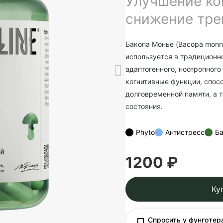
Улучшение ко
снижение тр
Бакопа Монье (Bacopa monni
используется в традиционн
адаптогенного, ноотропного
когнитивные функции, спос
долговременной памяти, а 
состояния.
Phyto
Антистресс
Б
1200 ₽
Ку
Спросить у фунготер