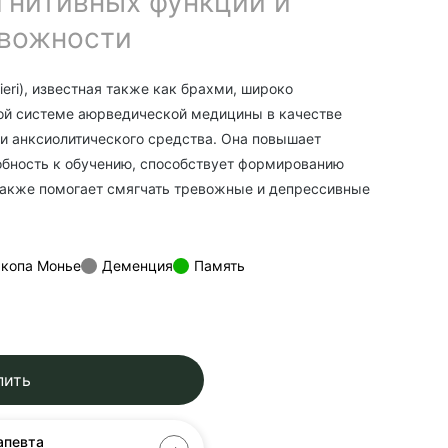
гнитивных функций и
евожности
eri), известная также как брахми, широко
ой системе аюрведической медицины в качестве
 и анксио­литического средства. Она повышает
обность к обучению, способствует формированию
также помогает смягчать тревожные и депрессивные
акопа Монье
Деменция
Память
пить
апевта