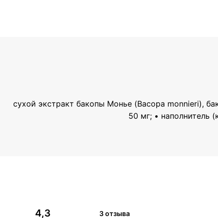
сухой экстракт бакопы Монье (Bacopa monnieri), б
50 мг; • наполнитель 
4,3
3 отзыва