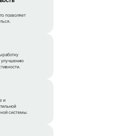
вость
то позволяет
ться.
выработку
т улучшению
тивности.
е и
ктильной
ной системы.