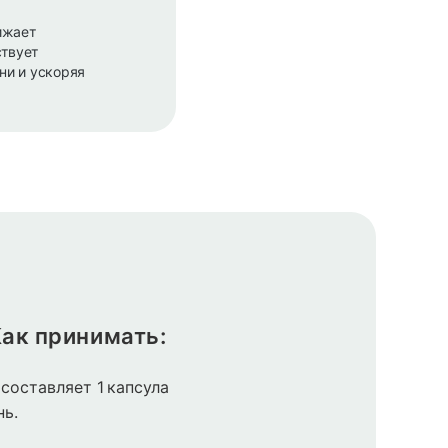
ижает
ствует
ни и ускоряя
ак принимать:
составляет 1 капсула
нь.