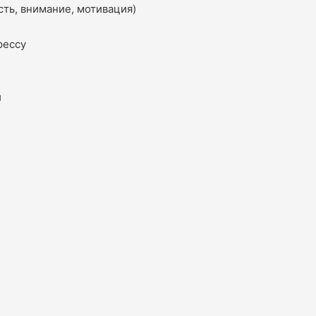
ть, внимание, мотивация)
рессу
и