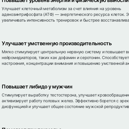
Повышает уровень энергии и физическую выносли
Улучшает клеточный метаболизм за счет влияния на уровень
аденозинтрифосфата (АТФ) — энергетического ресурса клеток. Э
увеличивать интенсивность тренировок и быстрее восстанавлива
Улучшает умственную производительность
Мягко стимулирует центральную нервную систему и повышает 
нейромедиаторов, таких как дофамин и серотонин. Способствуе
настроения, концентрации внимания и повышению умственной ак
Повышает либидо у мужчин
Стимулирует выработку тестостерона, улучшает кровообращени
активизирует работу половых желез. Эффективно борется с эре
дисфункцией и улучшает общее состояние мужской репродуктив