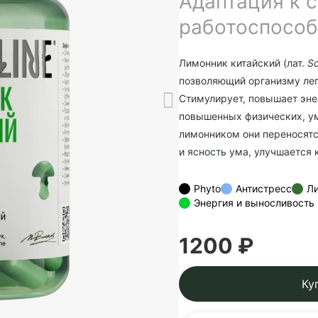
Адаптация к с
работоспособ
Лимонник китайский (лат.
Sc
позволяющий организму лег
Стимулирует, повышает эне
повышенных физических, ум
лимонником они переносятс
и ясность ума, улучшается 
Phyto
Антистресс
Ли
Энергия и выносливость
1200 ₽
Ку