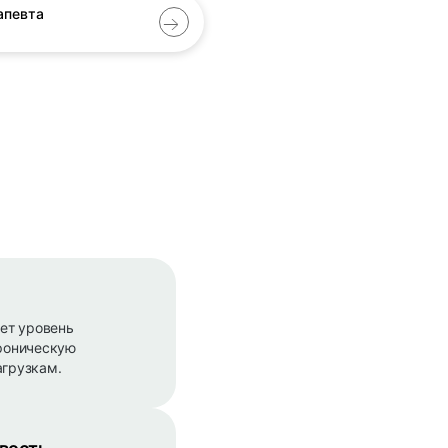
апевта
ет уровень
хроническую
агрузкам.