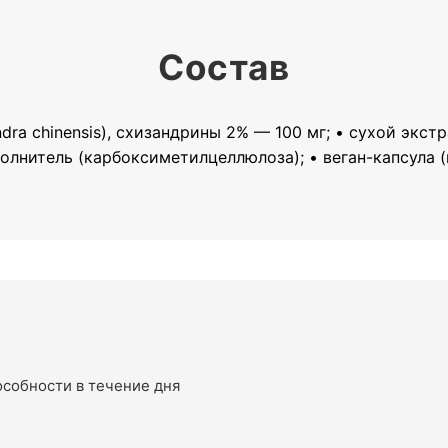
Состав
ra chinensis), схизандрины 2% — 100 мг; • сухой экстр
олнитель (карбоксиметилцеллюлоза); • веган-капсула
собности в течение дня