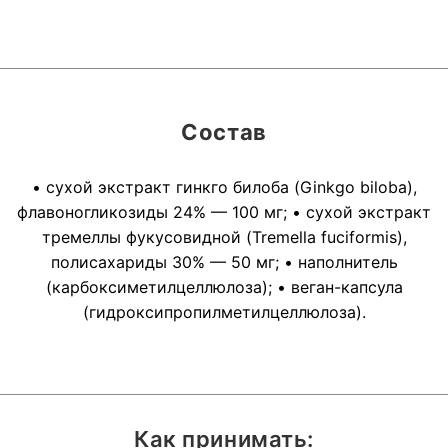
Состав
• сухой экстракт гинкго билоба (Ginkgo biloba),
флавоногликозиды 24% — 100 мг; • сухой экстракт
тремеллы фукусовидной (Tremella fuciformis),
полисахариды 30% — 50 мг; • наполнитель
(карбоксиметилцеллюлоза); • веган-капсула
(гидроксипропилметилцеллюлоза).
Как принимать: