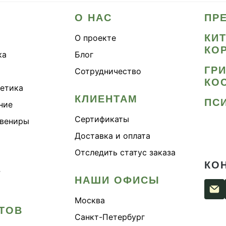
О НАС
ПР
КИ
О проекте
КО
ка
Блог
ГР
Сотрудничество
КО
метика
КЛИЕНТАМ
ПС
ние
Сертификаты
увениры
Доставка и оплата
Отследить статус заказа
КО
›
НАШИ ОФИСЫ
Москва
ТОВ
Санкт-Петербург