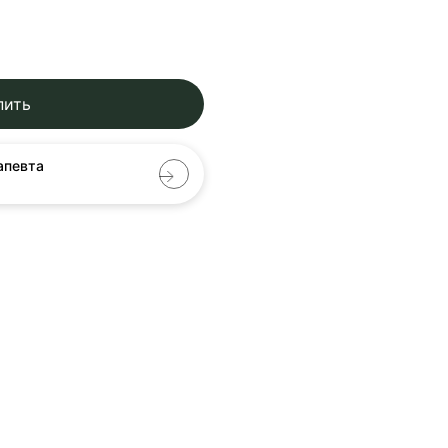
пить
апевта