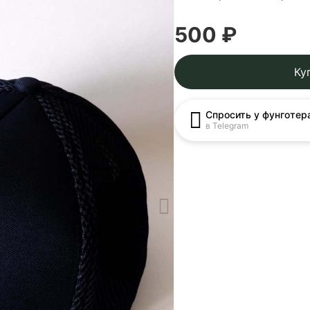
500 ₽
Ку
Спросить у фунготер
в Telegram