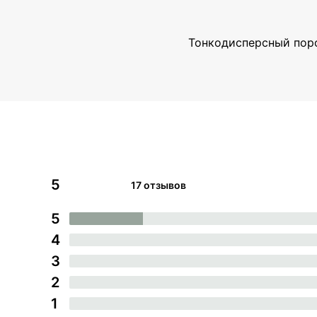
Тонкодисперсный поро
5
17 отзывов
5
4
3
2
1