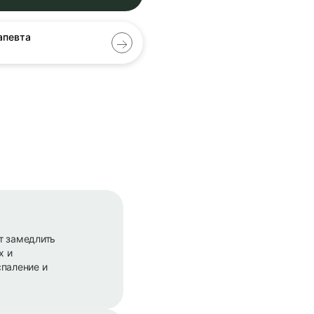
апевта
т замедлить
х и
спаление и