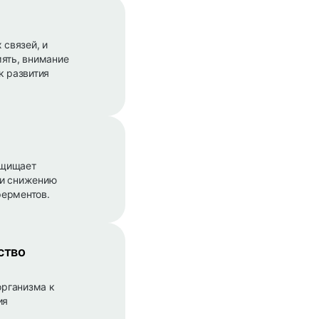
связей, и
мять, внимание
к развития
ащищает
 и снижению
ферментов.
ство
организма к
ия