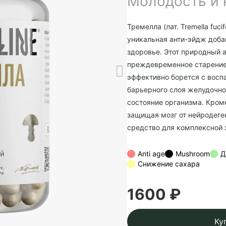
Молодость и 
Тремелла (лат. Tremella fuc
уникальная анти-эйдж доба
здоровье. Этот природный 
преждевременное старение,
эффективно борется с восп
барьерного слоя желудочно
состояние организма. Кром
защищая мозг от нейродеге
средство для комплексной 
Anti age
Mushroom
Д
Снижение сахара
1600 ₽
Ку