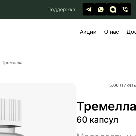
Поддержка:
Акции
О нас
До
Тремелла
5.00 (17 отз
Тремелл
60 капсул