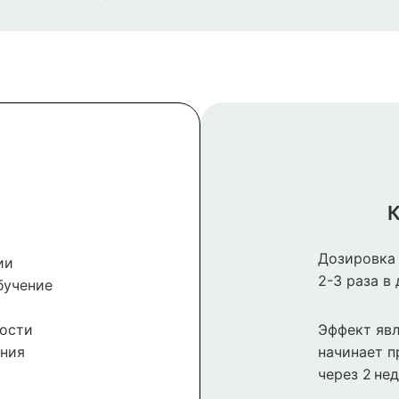
К
Дозировка 
ии
2-3 раза в
бучение
ности
Эффект явл
ения
начинает п
через 2 нед