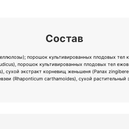
Состав
еллюлозы); порошок культивированных плодовых тел кор
udicus), порошок культивированных плодовых тел ежовик
s), сухой экстракт корневищ женьшеня (Panax zingiber
левзеи (Rhaponticum carthamoides), сухой растительный э