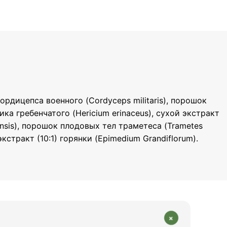
дицепса военного (Cordyceps militaris), порошок
а гребенчатого (Hericium erinaceus), сухой экстракт
ensis), порошок плодовых тел траметеса (Trametes
кстракт (10:1) горянки (Epimedium Grandiflorum).
+