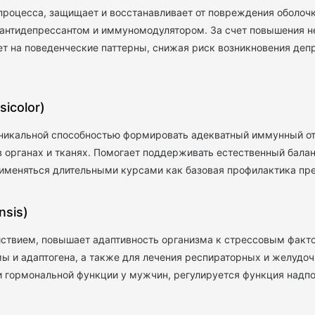
процесса, защищает и восстанавливает от повреждения оболочк
 антидепрессантом и иммуномодулятором. За счет повышения 
т на поведенческие паттерны, снижая риск возникновения деп
icolor)
 уникальной способностью формировать адекватный иммунный о
в органах и тканях. Помогает поддерживать естественный бала
именяться длительными курсами как базовая профилактика пр
nsis)
твием, повышает адаптивность организма к стрессовым факто
мы и адаптогена, а также для лечения респираторных и желудо
 гормональной функции у мужчин, регулируется функция надпо