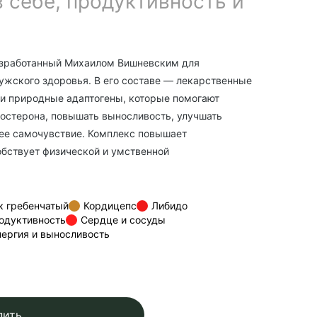
 себе, продуктивность и
азработанный Михаилом Вишневским для
жского здоровья. В его составе — лекарственные
 и природные адаптогены, которые помогают
остерона, повышать выносливость, улучшать
ее самочувствие. Комплекс повышает
обствует физической и умственной
к гребенчатый
Кордицепс
Либидо
одуктивность
Сердце и сосуды
нергия и выносливость
пить