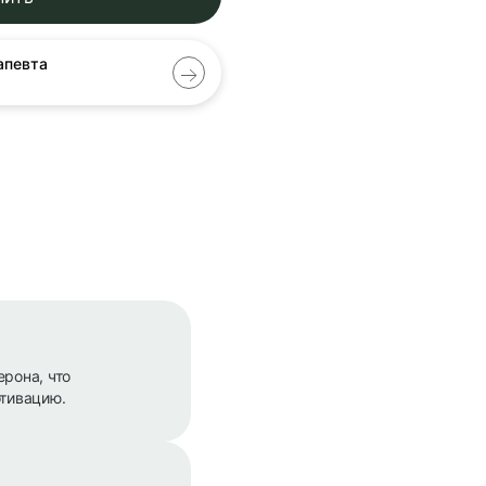
апевта
рона, что
отивацию.