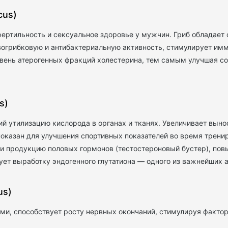
cus)
ртильность и сексуальное здоровье у мужчин. Гриб обладает 
вогрибковую и антибактериальную активность, стимулирует имм
ень атерогенных фракций холестерина, тем самым улучшая со
s)
й утилизацию кислорода в органах и тканях. Увеличивает вынос
казан для улучшения спортивных показателей во время трениро
з и продукцию половых гормонов (тестостероновый бустер), по
ет выработку эндогенного глутатиона — одного из важнейших а
us)
ми, способствует росту нервных окончаний, стимулируя фактор