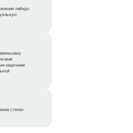
силения либидо
суальную
равильному
Ежовик
ми задачами.
льной
яние стенок