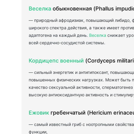
Веселка
обыкновенная (Phallus impudi
— природный афродизиак, повышающий либидо, фе
широкого спектра действия, а также имеет проти
адаптогена на каждый день.
Веселка
снижает уров
всей сердечно-сосудистой системы.
Кордицепс военный
(Cordyceps militari
— сильный энергетик и антигипоксант, повышающи
повышенных физических нагрузках. Может быть по
качество сексуальной активности, сперматогене
высокую антиоксидантную активность и стимулиру
Ежовик
гребенчатый (Hericium erinace
— самый известный гриб с ноотропными свойства
функции,