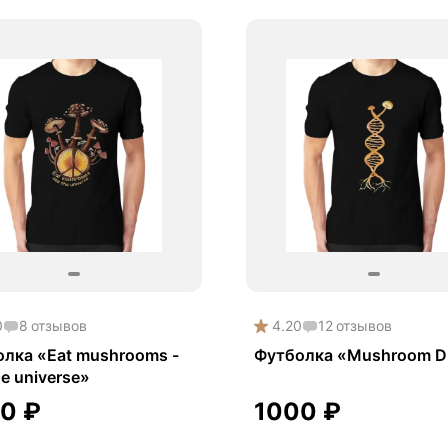
0
8
отзывов
4.20
12
отзывов
лка «Eat mushrooms -
Футболка «Mushroom 
he universe»
00
₽
1000
₽