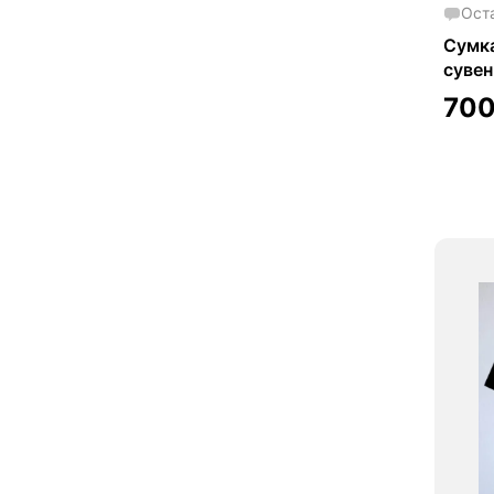
Ост
Сумка
сувен
70