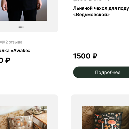
Льняной чехол для под
«Ведьмовской»
0
2
отзыва
олка «Awake»
1500
₽
00
₽
Подробнее