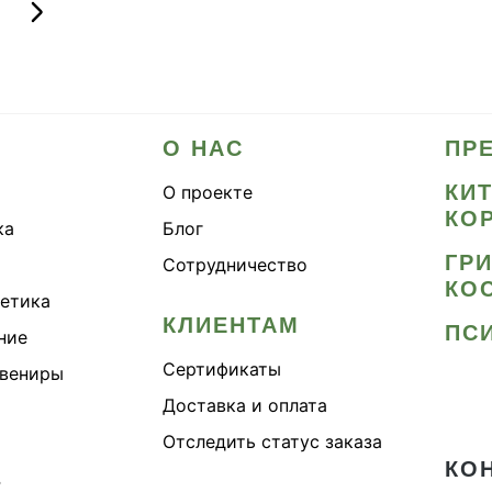
О НАС
ПР
КИ
О проекте
КО
ка
Блог
ГР
Сотрудничество
КО
метика
КЛИЕНТАМ
ПС
ние
Сертификаты
увениры
Доставка и оплата
Отследить статус заказа
КО
›