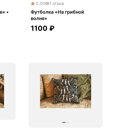
5.00
1
отзыв
е» •
Футболка «На грибной
волне»
1100
₽