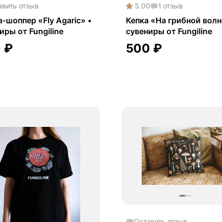
авить отзыв
5.00
1
отзыв
-шоппер «Fly Agaric» •
Кепка «На грибной волн
иры от Fungiline
сувениры от Fungiline
0
₽
500
₽
Оставить отзыв