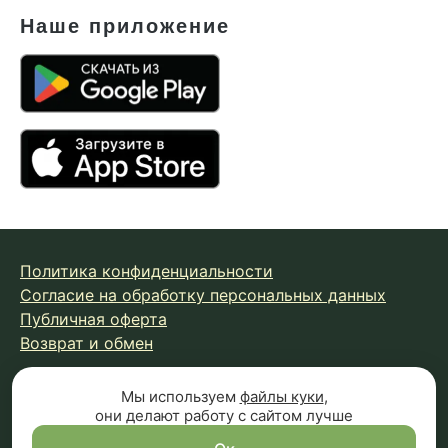
Наше приложение
Политика конфиденциальности
Согласие на обработку персональных данных
Публичная оферта
Возврат и обмен
Мы используем
файлы куки
,
© 2026 Fungiline — зарегистрированная торговая марка.
они делают работу с сайтом лучше
Копирование материалов с сайта запрещено.
Вся информация на сайте носит справочный характер и