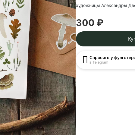
художницы Александры Дв
300 ₽
Ку
Спросить у фунготер
в Telegram