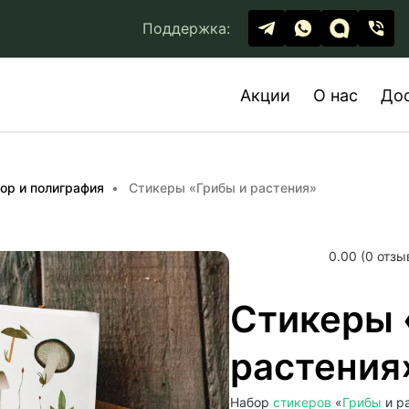
Поддержка:
Акции
О нас
До
ор и полиграфия
Стикеры «Грибы и растения»
0.00 (0 отзы
Стикеры 
растения
Набор
стикеров
«
Грибы
и р