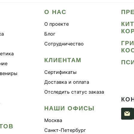
О НАС
ПР
КИ
О проекте
КО
ка
Блог
ГР
Сотрудничество
КО
метика
КЛИЕНТАМ
ПС
ние
Сертификаты
увениры
Доставка и оплата
Отследить статус заказа
КО
›
НАШИ ОФИСЫ
Москва
ТОВ
Санкт-Петербург