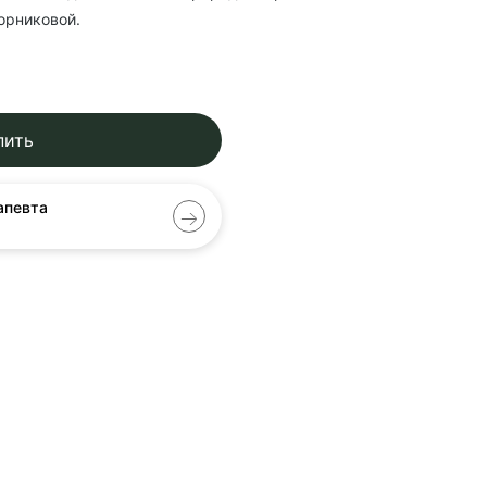
орниковой.
пить
апевта