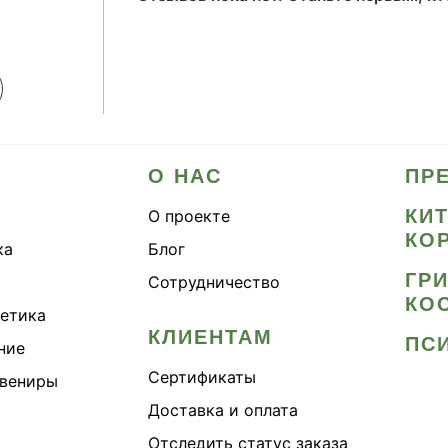
О НАС
ПР
КИ
О проекте
КО
ка
Блог
ГР
Сотрудничество
КО
метика
КЛИЕНТАМ
ПС
ние
Сертификаты
увениры
Доставка и оплата
Отследить статус заказа