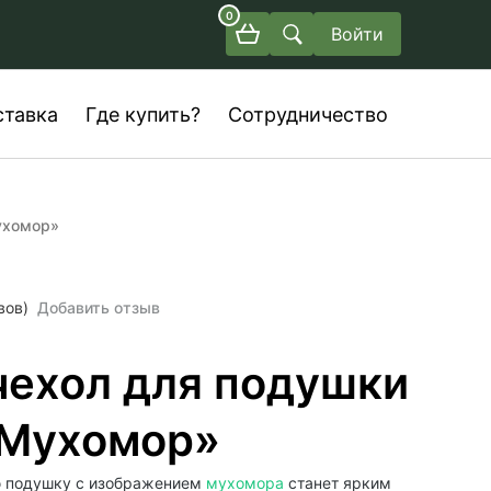
0
Войти
ставка
Где купить?
Сотрудничество
ухомор»
вов)
Добавить отзыв
чехол для подушки
 Мухомор»
ю подушку с изображением
мухомора
станет ярким