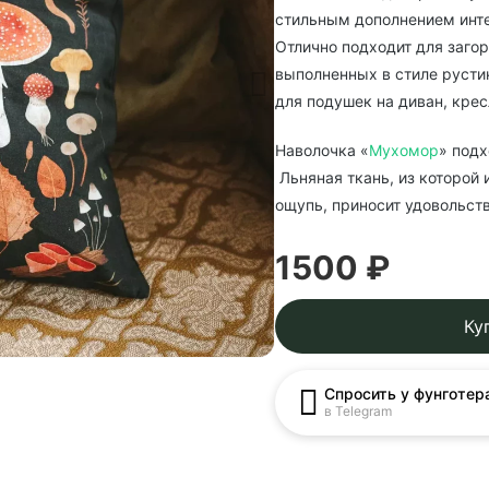
стильным дополнением инте
Отлично подходит для загор
выполненных в стиле русти
для подушек на диван, крес
Наволочка «
Мухомор
» подх
Льняная ткань, из которой 
ощупь, приносит удовольств
1500 ₽
Ку
Спросить у фунготер
в Telegram