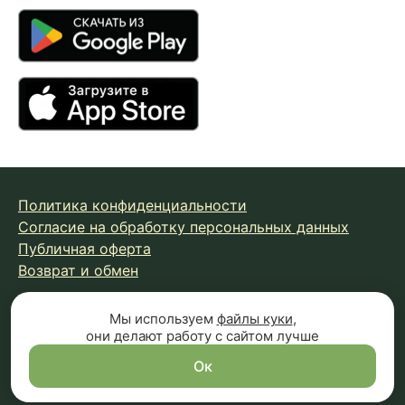
Политика конфиденциальности
Согласие на обработку персональных данных
Публичная оферта
Возврат и обмен
Мы используем
файлы куки
,
© 2026 Fungiline — зарегистрированная торговая марка.
они делают работу с сайтом лучше
Копирование материалов с сайта запрещено.
Вся информация на сайте носит справочный характер и
Ок
не является публичной офертой (п.2 ст.437 ГК РФ)