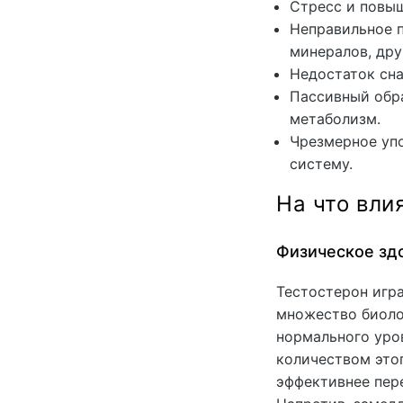
Стресс и повы
Неправильное п
минералов, дру
Недостаток сна
Пассивный обра
метаболизм.
Чрезмерное упо
систему.
На что вли
Физическое зд
Тестостерон игр
множество биоло
нормального уро
количеством это
эффективнее пере