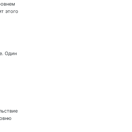
ровнем
т этого
е. Один
льствие
ровню