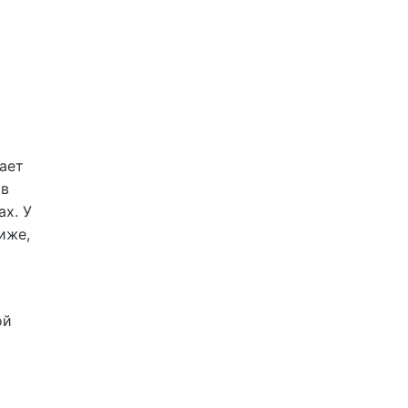
ает
 в
х. У
иже,
ой