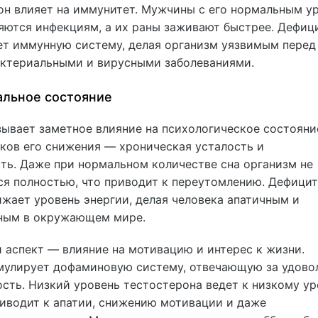
он влияет на иммунитет. Мужчины с его нормальным у
яются инфекциям, а их раны заживают быстрее. Дефици
ет иммунную систему, делая организм уязвимым перед
актериальными и вирусными заболеваниями.
льное состояние
зывает заметное влияние на психологическое состояни
аков его снижения — хроническая усталость и
ть. Даже при нормальном количестве сна организм не
ся полностью, что приводит к переутомлению. Дефицит
жает уровень энергии, делая человека апатичным и
ным в окружающем мире.
 аспект — влияние на мотивацию и интерес к жизни.
мулирует дофаминовую систему, отвечающую за удово
ость. Низкий уровень тестостерона ведет к низкому у
риводит к апатии, снижению мотивации и даже