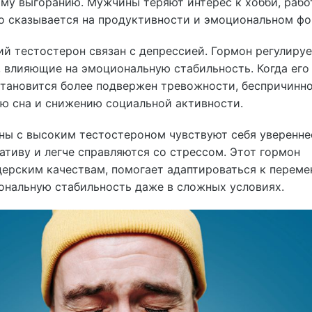
му выгоранию. Мужчины теряют интерес к хобби, рабо
то сказывается на продуктивности и эмоциональном фо
ий тестостерон связан с депрессией. Гормон регулиру
 влияющие на эмоциональную стабильность. Когда его
 становится более подвержен тревожности, беспричинн
ию сна и снижению социальной активности.
ны с высоким тестостероном чувствуют себя уверенне
тиву и легче справляются со стрессом. Этот гормон
дерским качествам, помогает адаптироваться к переме
ональную стабильность даже в сложных условиях.