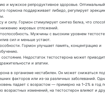
ию и мужское репродуктивное здоровье. Оптимальный
ого гормона поддерживает либидо, регулирует эрекци
ы.
 и силу. Гормон стимулирует синтез белка, что спосо
снижению жировых отложений.
отоспособность. Мужчины с высоким уровнем тестост
лив сил и меньше устают.
особности. Гормон улучшает память, концентрацию и
обучению.
 состояние. Недостаток тестостерона может приводит
дражительности и апатии.
ерона в организме нестабилен. Он может снижаться по
ешних факторов или из-за различных заболеваний. Одн
ровень падает с возрастом — примерно на 1–2% в год 
о возрастных изменений, на тестостерон влияют и др