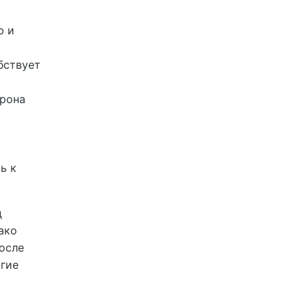
ю и
бствует
ерона
ь к
д
ако
после
угие