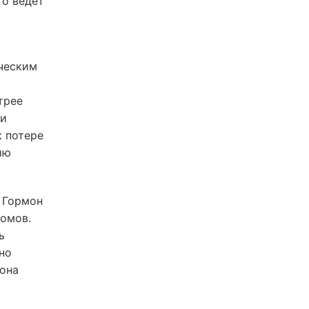
то ведет
ическим
трее
 и
к потере
ию
 Гормон
ломов.
ь
но
рона