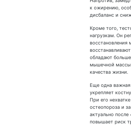
Напротив, замед
к ожирению, особ
дисбаланс и сниж
Кроме того, тест
нагрузкам. Он ре
восстановления 
восстанавливают
обладают большей
мышечной массы,
качества жизни.
Еще одна важная
укрепляет костну
При его нехватке
остеопороза и за
актуально после 
повышает риск т