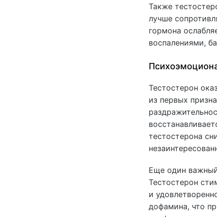
Также тестостер
лучше сопротивл
гормона ослабля
воспалениями, б
Психоэмоциона
Тестостерон ока
из первых призн
раздражительнос
восстанавливает
тестостерона сни
незаинтересован
Еще один важный
Тестостерон сти
и удовлетворенн
дофамина, что п