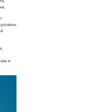
те,
не.
ет
 уровень
ой
е,
нам и