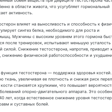
ленный обмен веществ при дефиците тестостерона час
енно в области живота, что усугубляет гормональный
ает активность.
остерон влияет на выносливость и способность к физ
гулирует синтез белка, необходимого для роста и
мышц. Мужчины с высоким уровнем этого гормона быс
ся после тренировок, испытывают меньшую усталость
 силой. Снижение тестостерона, напротив, приводит 
 снижению физической работоспособности и ухудшен
 функция тестостерона — поддержка здоровья костей.
ю ткань, увеличивая ее плотность и снижая риск пере
 кости становятся хрупкими, что повышает вероятност
болеваний опорно-двигательного аппарата. Это особен
40 лет, когда естественное снижение уровня тестосте
равм и суставных болей.