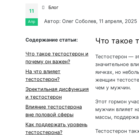
Блог
11
Автор: Олег Соболев, 11 апреля, 2025 
Апр
Что такое 
Cодержание статьи:
Что такое тестостерон и
Тестостерон — э
почему он важен?
значительное вли
На что влияет
яичках, но небол
тестостерон?
женщин тестостер
чем у мужчин.
Эректильная дисфункция
и тестостерон
Этот гормон учас
Влияние тестостерона
мужчин влияет н
вне половой сферы
массы, поддержа
Как поддержать уровень
Тестостерон такж
тестостерона?