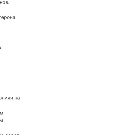
нов.
терона.
ю
влияя на
ым
зм