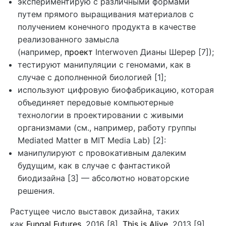
экспериментирую с различными формами
путем прямого выращивания материалов с
получением конечного продукта в качестве
реализованного замысла
(например,
проект
Interwoven Дианы Шерер [7]);
тестируют манипуляции с геномами, как в
случае с дополненной биологией [1];
используют цифровую биофабрикацию, которая
объединяет передовые компьютерные
технологии в проектировании с живыми
организмами (см., например, работу группы
Mediated Matter в MIT Media Lab) [2]:
манипулируют с провокативным далеким
будущим, как в случае с фантастикой
биодизайна [3] — абсолютно новаторские
решения.
Растущее число выставок дизайна, таких
как
Fungal Futures
, 2016 [8],
This is Alive
, 2013 [9],