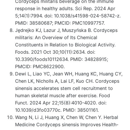
Cordyceps militaris beverage on the immune
response in healthy adults. Sci Rep. 2024 Apr
5;14(1):7994. doi: 10.1038/s41598-024-58742-z.
PMID: 38580687; PMCID: PMC10997757.
Jędrejko KJ, Lazur J, Muszyńska B. Cordyceps
militaris: An Overview of Its Chemical
Constituents in Relation to Biological Activity.
Foods. 2021 Oct 30;10(11):2634. doi:
10.3390/foods10112634. PMID: 34828915;
PMCID: PMC8622900.
Dewi L, Liao YC, Jean WH, Huang KC, Huang CY,
Chen LK, Nicholls A, Lai LF, Kuo CH. Cordyceps
sinensis accelerates stem cell recruitment to
human skeletal muscle after exercise. Food
Funct. 2024 Apr 22;15(8):4010-4020. doi:
10.1039/d3fo03770c. PMID: 38501161.
Wang N, Li J, Huang X, Chen W, Chen Y. Herbal
Medicine Cordyceps sinensis Improves Health-