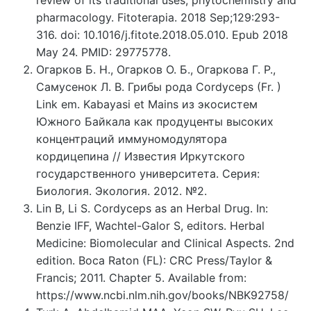
review of its traditional uses, phytochemistry and
pharmacology. Fitoterapia. 2018 Sep;129:293-
316. doi: 10.1016/j.fitote.2018.05.010. Epub 2018
May 24. PMID: 29775778.
Огарков Б. Н., Огарков О. Б., Огаркова Г. Р.,
Самусенок Л. В. Грибы рода Cordyceps (Fr. )
Link em. Kabayasi et Mains из экосистем
Южного Байкала как продуценты высоких
концентраций иммуномодулятора
кордицепина // Известия Иркутского
государственного университета. Серия:
Биология. Экология. 2012. №2.
Lin B, Li S. Cordyceps as an Herbal Drug. In:
Benzie IFF, Wachtel-Galor S, editors. Herbal
Medicine: Biomolecular and Clinical Aspects. 2nd
edition. Boca Raton (FL): CRC Press/Taylor &
Francis; 2011. Chapter 5. Available from:
https://www.ncbi.nlm.nih.gov/books/NBK92758/