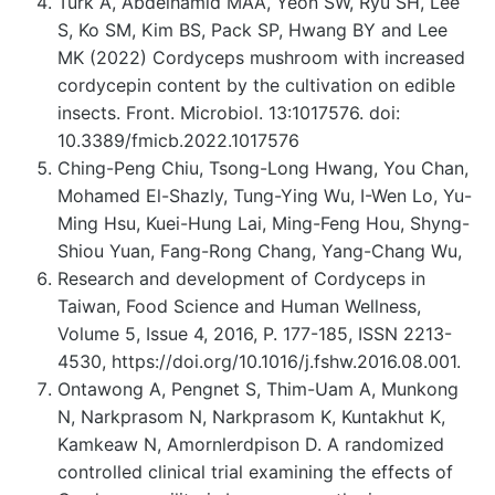
Turk A, Abdelhamid MAA, Yeon SW, Ryu SH, Lee
S, Ko SM, Kim BS, Pack SP, Hwang BY and Lee
MK (2022) Cordyceps mushroom with increased
cordycepin content by the cultivation on edible
insects. Front. Microbiol. 13:1017576. doi:
10.3389/fmicb.2022.1017576
Ching-Peng Chiu, Tsong-Long Hwang, You Chan,
Mohamed El-Shazly, Tung-Ying Wu, I-Wen Lo, Yu-
Ming Hsu, Kuei-Hung Lai, Ming-Feng Hou, Shyng-
Shiou Yuan, Fang-Rong Chang, Yang-Chang Wu,
Research and development of Cordyceps in
Taiwan, Food Science and Human Wellness,
Volume 5, Issue 4, 2016, P. 177-185, ISSN 2213-
4530, https://doi.org/10.1016/j.fshw.2016.08.001.
Ontawong A, Pengnet S, Thim-Uam A, Munkong
N, Narkprasom N, Narkprasom K, Kuntakhut K,
Kamkeaw N, Amornlerdpison D. A randomized
controlled clinical trial examining the effects of