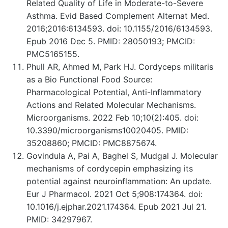
Related Quality of Life in Moderate-to-Severe
Asthma. Evid Based Complement Alternat Med.
2016;2016:6134593. doi: 10.1155/2016/6134593.
Epub 2016 Dec 5. PMID: 28050193; PMCID:
PMC5165155.
Phull AR, Ahmed M, Park HJ. Cordyceps militaris
as a Bio Functional Food Source:
Pharmacological Potential, Anti-Inflammatory
Actions and Related Molecular Mechanisms.
Microorganisms. 2022 Feb 10;10(2):405. doi:
10.3390/microorganisms10020405. PMID:
35208860; PMCID: PMC8875674.
Govindula A, Pai A, Baghel S, Mudgal J. Molecular
mechanisms of cordycepin emphasizing its
potential against neuroinflammation: An update.
Eur J Pharmacol. 2021 Oct 5;908:174364. doi:
10.1016/j.ejphar.2021.174364. Epub 2021 Jul 21.
PMID: 34297967.