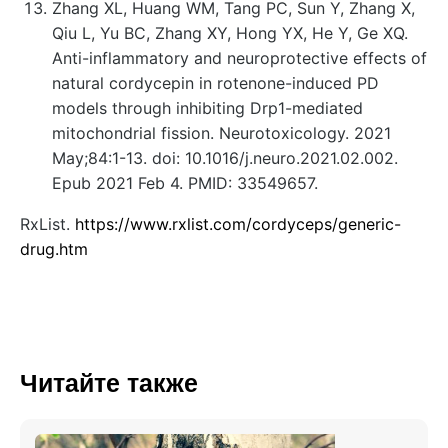
Zhang XL, Huang WM, Tang PC, Sun Y, Zhang X,
Qiu L, Yu BC, Zhang XY, Hong YX, He Y, Ge XQ.
Anti-inflammatory and neuroprotective effects of
natural cordycepin in rotenone-induced PD
models through inhibiting Drp1-mediated
mitochondrial fission. Neurotoxicology. 2021
May;84:1-13. doi: 10.1016/j.neuro.2021.02.002.
Epub 2021 Feb 4. PMID: 33549657.
RxList.
https://www.rxlist.com/cordyceps/generic-
drug.htm
Читайте также