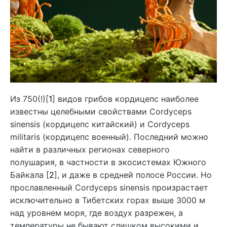
Из 750(!)[
1
] видов грибов кордицепс наиболее
известны целебными свойствами Cordyceps
sinensis (кордицепс китайский) и Cordyceps
militaris (кордицепс военный). Последний можно
найти в различных регионах северного
полушария, в частности в экосистемах Южного
Байкала [
2
], и даже в средней полосе России. Но
прославленный Cordyceps sinensis произрастает
исключительно в Тибетских горах выше 3000 м
над уровнем моря, где воздух разрежен, а
температуры не бывают слишком высокими и