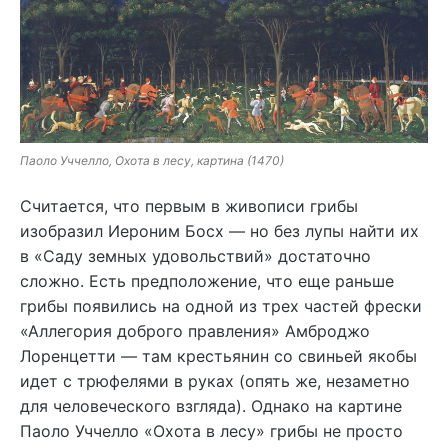
Паоло Уччелло, Охота в лесу, картина (1470)
Считается, что первым в живописи грибы
изобразил Иероним Босх — но без лупы найти их
в «Саду земных удовольствий» достаточно
сложно. Есть предположение, что еще раньше
грибы появились на одной из трех частей фрески
«Аллегория доброго правления» Амброджо
Лоренцетти — там крестьянин со свиньей якобы
идет с трюфелями в руках (опять же, незаметно
для человеческого взгляда). Однако на картине
Паоло Уччелло «Охота в лесу» грибы не просто