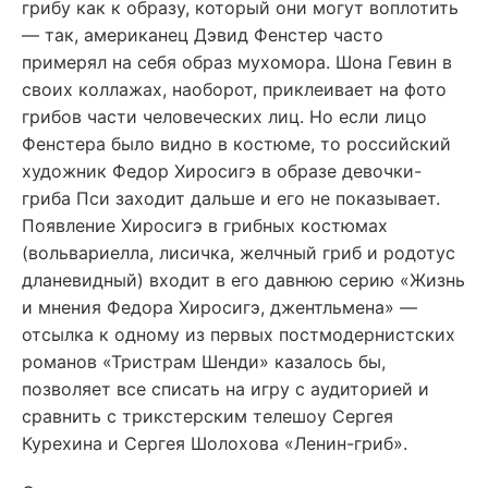
грибу как к образу, который они могут воплотить
— так, американец Дэвид Фенстер часто
примерял на себя образ мухомора. Шона Гевин в
своих коллажах, наоборот, приклеивает на фото
грибов части человеческих лиц. Но если лицо
Фенстера было видно в костюме, то российский
художник Федор Хиросигэ в образе девочки-
гриба Пси заходит дальше и его не показывает.
Появление Хиросигэ в грибных костюмах
(вольвариелла, лисичка, желчный гриб и родотус
дланевидный) входит в его давнюю серию «Жизнь
и мнения Федора Хиросигэ, джентльмена» —
отсылка к одному из первых постмодернистских
романов «Тристрам Шенди» казалось бы,
позволяет все списать на игру с аудиторией и
сравнить с трикстерским телешоу Сергея
Курехина и Сергея Шолохова «Ленин-гриб».