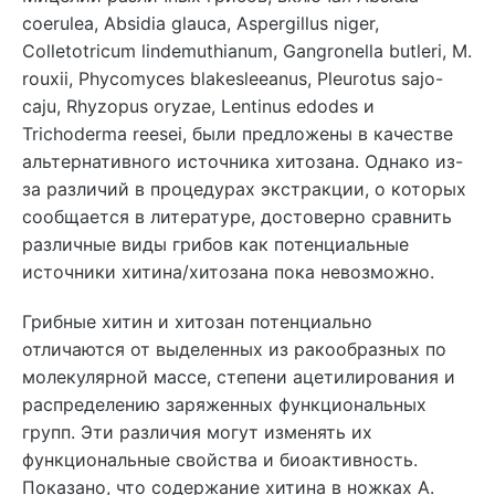
coerulea, Absidia glauca, Aspergillus niger,
Colletotricum lindemuthianum, Gangronella butleri, M.
rouxii, Phycomyces blakesleeanus, Pleurotus sajo-
caju, Rhyzopus oryzae, Lentinus edodes и
Trichoderma reesei, были предложены в качестве
альтернативного источника хитозана. Однако из-
за различий в процедурах экстракции, о которых
сообщается в литературе, достоверно сравнить
различные виды грибов как потенциальные
источники хитина/хитозана пока невозможно.
Грибные хитин и хитозан потенциально
отличаются от выделенных из ракообразных по
молекулярной массе, степени ацетилирования и
распределению заряженных функциональных
групп. Эти различия могут изменять их
функциональные свойства и биоактивность.
Показано, что содержание хитина в ножках A.