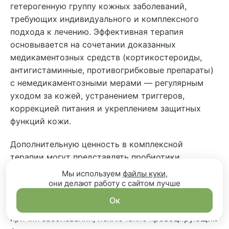
гетерогенную группу кожных заболеваний,
требующих индивидуального и комплексного
подхода к лечению. Эффективная терапия
основывается на сочетании доказанных
медикаментозных средств (кортикостероиды,
антигистаминные, противогрибковые препараты)
с немедикаментозными мерами — регулярным
уходом за кожей, устранением триггеров,
коррекцией питания и укреплением защитных
функций кожи.
Дополнительную ценность в комплексной
терапии могут представлять пробиотики,
пребиотики и экстракты лекарственных грибов с
Мы используем
файлы куки
,
иммуномодулирующими свойствами.
они делают работу с сайтом лучше
Ок
Ключевым остается своевременное выявление
причин заболевания, исключение провоцирующих