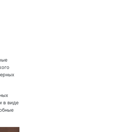
х
рые
кого
верных
чных
м в виде
добные