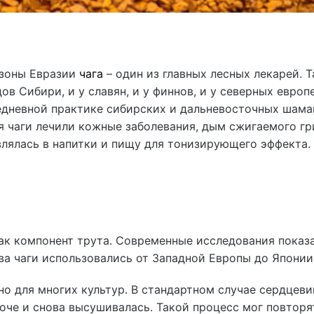
 зоны Евразии
чага
– один из главных лесных лекарей. Т
в Сибири, и у славян, и у финнов, и у северных европ
едневной практике сибирских и дальневосточных шама
 чаги лечили кожные заболевания, дым сжигаемого гр
влялась в напитки и пищу для тонизирующего эффекта.
ак компонент трута. Современные исследования показа
а чаги использовались от Западной Европы до Японии
но для многих культур. В стандартном случае сердцеви
оче и снова высушивалась. Такой процесс мог повторя