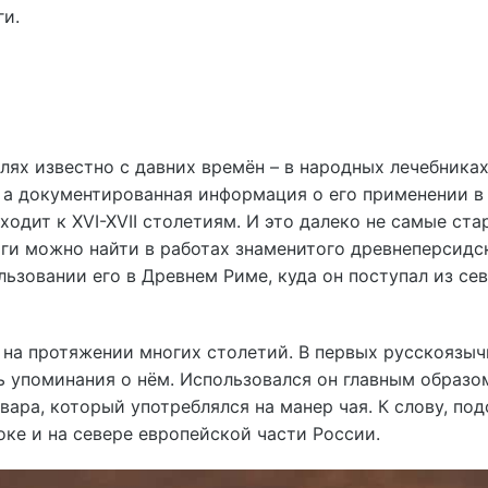
ги.
лях известно с давних времён – в народных лечебника
, а документированная информация о его применении в
одит к XVI-XVII столетиям. И это далеко не самые ста
аги можно найти в работах знаменитого древнеперсидс
льзовании его в Древнем Риме, куда он поступал из се
 на протяжении многих столетий. В первых русскоязы
ь упоминания о нём. Использовался он главным образо
твара, который употреблялся на манер чая. К слову, по
оке и на севере европейской части России.