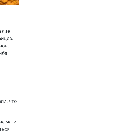
акие
ейцев.
нов.
иба
ли, что
.
на чаги
ться