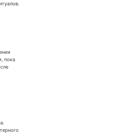
итуалов.
ении
, пока
осле
а.
терного