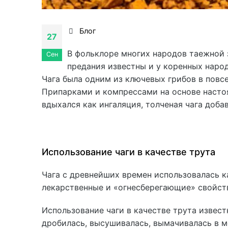
Блог
27
В фольклоре многих народов таежной
Сен
предания известны и у коренных народо
Чага была одним из ключевых грибов в повс
Припарками и компрессами на основе настоя
вдыхался как ингаляция, толченая чага доба
Использование чаги в качестве трута
Чага с древнейших времен использовалась к
лекарственные и «огнесберегающие» свойств
Использование чаги в качестве трута извест
дробилась, высушивалась, вымачивалась в м