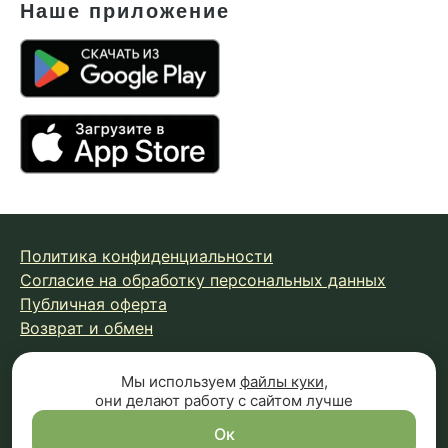
Наше приложение
Политика конфиденциальности
Согласие на обработку персональных данных
Публичная оферта
Возврат и обмен
Мы используем
файлы куки
,
© 2026 Fungiline — зарегистрированная торговая марка.
они делают работу с сайтом лучше
Копирование материалов с сайта запрещено.
Вся информация на сайте носит справочный характер и
Ок