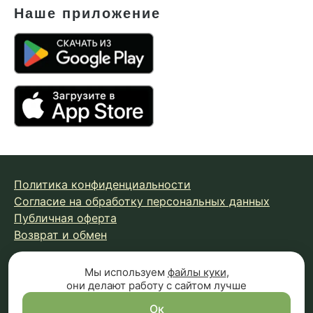
Наше приложение
Политика конфиденциальности
Согласие на обработку персональных данных
Публичная оферта
Возврат и обмен
Мы используем
файлы куки
,
© 2026 Fungiline — зарегистрированная торговая марка.
они делают работу с сайтом лучше
Копирование материалов с сайта запрещено.
Вся информация на сайте носит справочный характер и
Ок