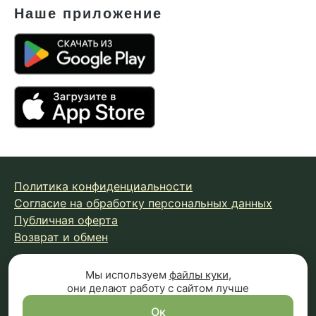
Наше приложение
Политика конфиденциальности
Согласие на обработку персональных данных
Публичная оферта
Возврат и обмен
Мы используем
файлы куки
,
© 2026 Fungiline — зарегистрированная торговая марка.
они делают работу с сайтом лучше
Копирование материалов с сайта запрещено.
Вся информация на сайте носит справочный характер и
Ок